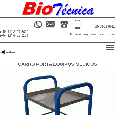
15-3102-6911
(+54-11) 2197-5629
biotecnica@biotecnica.com.ar
(+54-11) 4452-1164
-->
volver
INICIO
CARRO PORTA EQUIPOS MEDICOS
PRODUCTOS
BUSCADOR
NOSOTROS