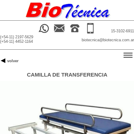
15-3102-6911
(+54-11) 2197-5629
biotecnica@biotecnica.com.ar
(+54-11) 4452-1164
-->
volver
INICIO
CAMILLA DE TRANSFERENCIA
PRODUCTOS
BUSCADOR
NOSOTROS