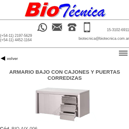
15-3102-6911
(+54-11) 2197-5629
biotecnica@biotecnica.com.ar
(+54-11) 4452-1164
-->
volver
INICIO
ARMARIO BAJO CON CAJONES Y PUERTAS
PRODUCTOS
CORREDIZAS
BUSCADOR
NOSOTROS
Cód.
BIO-AIX-006