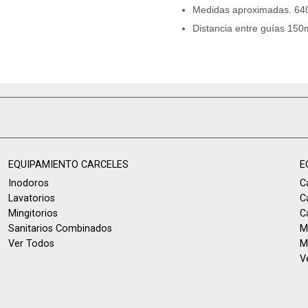
Medidas aproximadas. 64
Distancia entre guías 15
EQUIPAMIENTO CARCELES
E
Inodoros
C
Lavatorios
C
Mingitorios
C
Sanitarios Combinados
M
Ver Todos
M
V