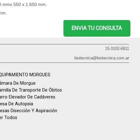
0 mmx 550 x 1.650 mm.
0mm.
ENVIA TU CONSULTA
15-3102-6911
biotecnica@biotecnica.com.ar
QUIPAMIENTO MORGUES
ámara De Morgue
amilla De Transporte De Óbitos
arro Elevador De Cadáveres
esa De Autopsia
esas Disección Y Aspiración
er Todos