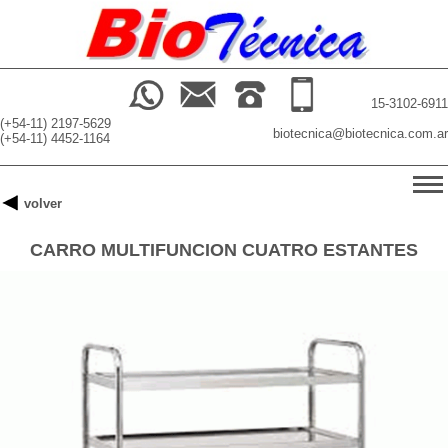
15-3102-6911
(+54-11) 2197-5629
biotecnica@biotecnica.com.ar
(+54-11) 4452-1164
-->
volver
INICIO
CARRO MULTIFUNCION CUATRO ESTANTES
PRODUCTOS
BUSCADOR
NOSOTROS