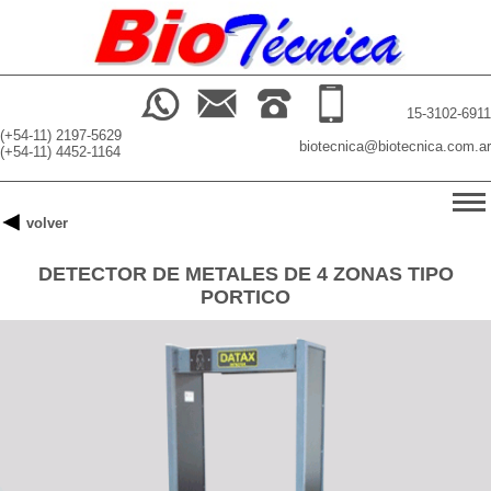
15-3102-6911
(+54-11) 2197-5629
biotecnica@biotecnica.com.ar
(+54-11) 4452-1164
-->
volver
INICIO
DETECTOR DE METALES DE 4 ZONAS TIPO
PRODUCTOS
PORTICO
BUSCADOR
NOSOTROS